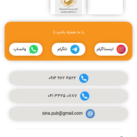
با ما همراه باشید:)
اینستاگرام
تلگرام
واتساپ
0914
972
4522
041
3325
0787
sina.pub@gmail.com