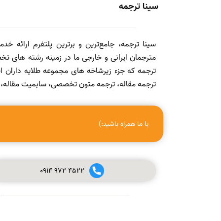
سینا ترجمه
سینا ترجمه، جامع‌ترین و برترین پلتفرم ارائه خد
مترجمان ایرانی و خارجی ما در زمینه رشته های تخص
ترجمه که جزء زیرشاخه های مجموعه طلایه داران
ترجمه مقاله، ترجمه متون تخصصی، سابمیت مقاله، ویرا
با ما همراه باشید:)
0914
972
4522
صفر تا صد چاپ مقاله در مجله (ISI, SCOPUS, ISC, PUBMED و
علمی پژوهشی معتبر) + ویدئو آموزشی