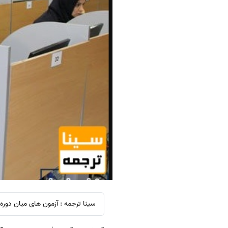
سینا ترجمه : آزمون های میان دوره پیش کارورزی، علو