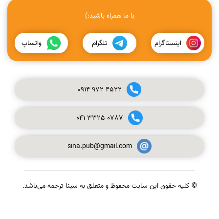
با ما همراه باشید:)
اینستاگرام
تلگرام
واتساپ
0914
972
4522
041
3325
0787
sina.pub@gmail.com
© کلیه حقوق این سایت محفوظ و متعلق به سینا ترجمه می‌باشد.