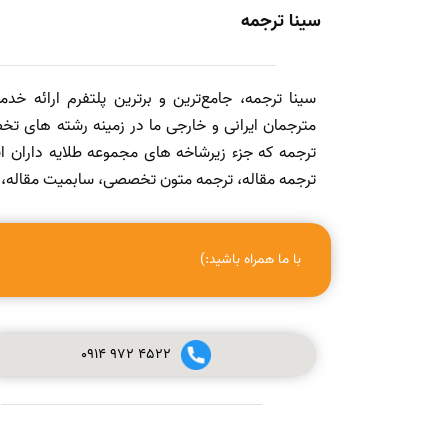
سینا ترجمه
سینا ترجمه، جامع‌ترین و برترین پلتفرم ارائه خد
مترجمان ایرانی و خارجی ما در زمینه رشته های تخص
ترجمه که جزء زیرشاخه های مجموعه طلایه داران
ترجمه مقاله، ترجمه متون تخصصی، سابمیت مقاله، ویرا
با ما همراه باشید:)
0914
972
4522
صفر تا صد چاپ مقاله در مجله (ISI, SCOPUS, ISC, PUBMED و
علمی پژوهشی معتبر) + ویدئو آموزشی