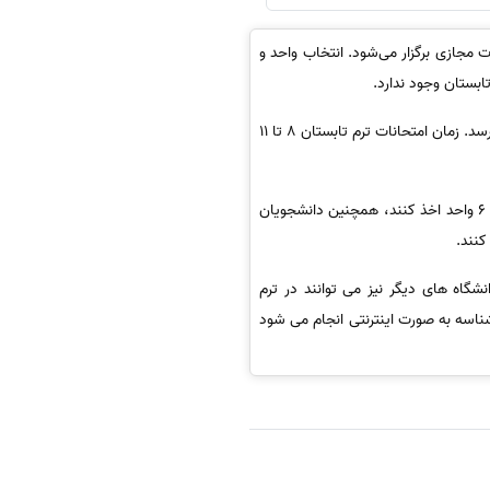
به گزارش خبرگزاری مهر به نقل از دانشگاه سوره، یوسف خجیر با اعلام این خبر گفت: ترم تابستان در دانشگاه سوره به صورت مجازی برگزار می‌شود. ‎انتخاب واحد و
معاون آموزشی و تحصیلات تکمیلی دانشگاه سوره افزود: ‎کلاس‌ها از 26 تیرماه شروع می‌شود و تا 6 شهریورماه به پایان می‌رسد. زمان امتحانات ترم تابستان 8 تا 11
وی خاطرنشان کرد: در دوره تحصیلی تابستان دروس معارف اسلامی و عمومی ارائه می‌شود و دانشجویان می توانند حداکثر 6 واحد اخذ کنند، همچنین دانشجویان
گاه های دیگر نیز می توانند در ترم
ناسه به صورت اینترنتی انجام می شود