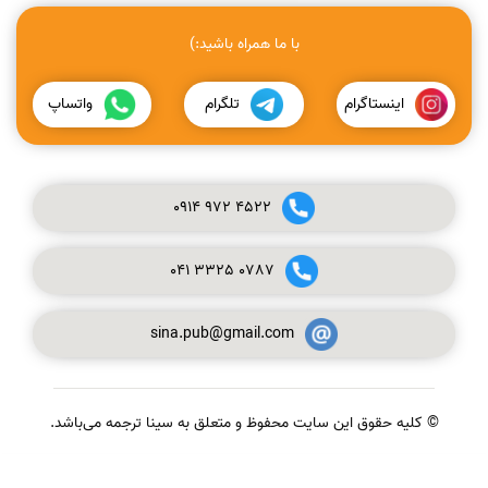
با ما همراه باشید:)
اینستاگرام
تلگرام
واتساپ
0914
972
4522
041
3325
0787
sina.pub@gmail.com
© کلیه حقوق این سایت محفوظ و متعلق به سینا ترجمه می‌باشد.