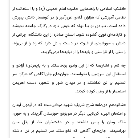
«انقلاب اسلامی با راهنمایی حضرت امام خمینی (ره) و با استعانت از
نظامی آموزشی که هزاران قله‌ی غرورآمیز را در کوهسار دانش پرورش
داده است، بنیادی نو بنا نهاد که خونی تازه در رگارگ جامعه بجوشد
و کارنامه‌ای نوین گشوده شود. انسانِ صادره از این دانشگاه، چراغی از
دانش و خورشیدی از غیرت در دست و دل دارد که راه را از بی‌راه،
راستی را از ناراستی و بایدها را از نبایدها برمی‌گزیند.
چه نام و نشان‌ها که از این وادی برنخاستند و به پایمردی؛ آزادی و
استقلال این سرزمین را نخواستند. جوان‌های جان‌آگاهی که هرگز؛ سر
تسلیم بر تن نداشتند و در میدان شور و شعور، دست اهریمن
استعمار را از وطن کوتاه کردند.
«شانزدهم دی‌ماه» شرحِ شریفِ شهید مردانی‌ست که در آزمون آرمان
و امتحان الهی، کربلایی دیگر در هویزه‌ی خوزستان آفریدند و به خون،
خاک وطن را پاس داشتند و در هفت‌خوان بلا، از بذل جان
نهراسیدند. جان‌های آگاهی که نخواستند سر تسلیم بر تن داشته