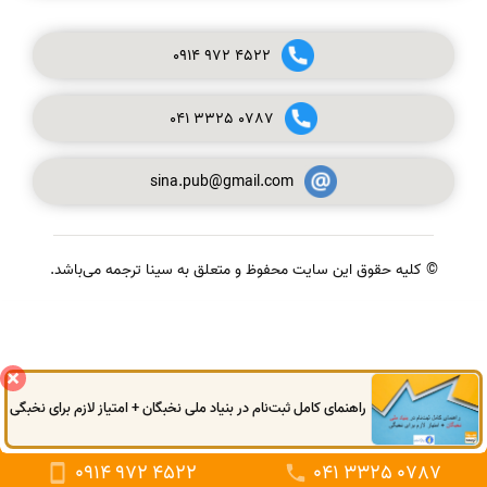
0914
972
4522
041
3325
0787
sina.pub@gmail.com
© کلیه حقوق این سایت محفوظ و متعلق به سینا ترجمه می‌باشد.
گفتگوی آنلاین
راهنمای کامل ثبت‌نام در بنیاد ملی نخبگان + امتیاز لازم برای نخبگی
0914
972
4522
041
3325
0787