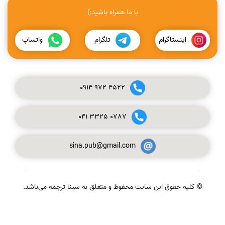
با ما همراه باشید:)
اینستاگرام
تلگرام
واتساپ
0914
972
4522
041
3325
0787
sina.pub@gmail.com
© کلیه حقوق این سایت محفوظ و متعلق به سینا ترجمه می‌باشد.