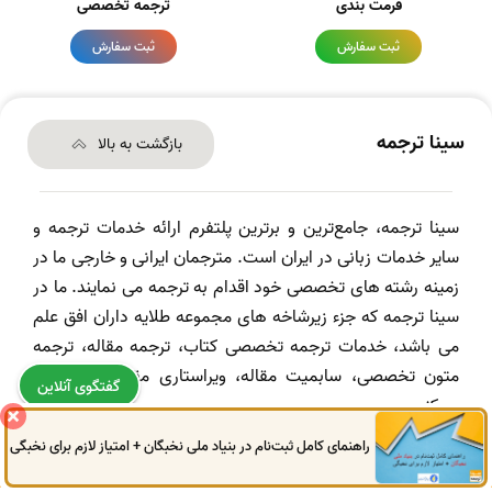
فرمت بندی
ترجمه تخصصی
ثبت سفارش
ثبت سفارش
سینا ترجمه
بازگشت به بالا
سینا ترجمه، جامع‌ترین و برترین پلتفرم ارائه خدمات ترجمه و
سایر خدمات زبانی در ایران است. مترجمان ایرانی و خارجی ما در
زمینه رشته های تخصصی خود اقدام به ترجمه می نمایند. ما در
سینا ترجمه که جزء زیرشاخه های مجموعه طلایه داران افق علم
می باشد، خدمات ترجمه تخصصی کتاب، ترجمه مقاله، ترجمه
متون تخصصی، سابمیت مقاله، ویراستاری مقاله و ... ارائه
گفتگوی آنلاین
می‌کنیم.
راهنمای کامل ثبت‌نام در بنیاد ملی نخبگان + امتیاز لازم برای نخبگی
0914
972
4522
041
3325
0787