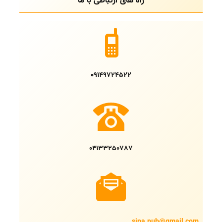
راه های ارتباطی با ما
09149724522
04133250787
sina.pub@gmail.com