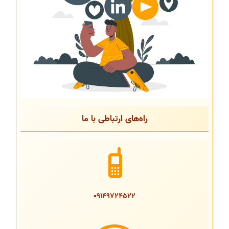
راه‌های ارتباطی با ما
09149724522