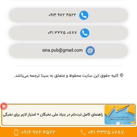
0914
972
4522
041
3325
0787
sina.pub@gmail.com
© کلیه حقوق این سایت محفوظ و متعلق به سینا ترجمه می‌باشد.
گفتگوی آنلاین
راهنمای کامل ثبت‌نام در بنیاد ملی نخبگان + امتیاز لازم برای نخبگی
0914
972
4522
041
3325
0787