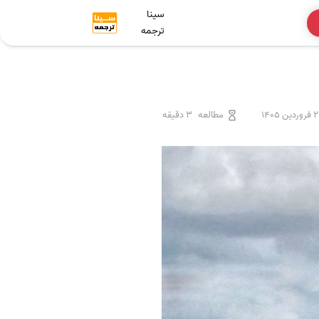
سینا
ترجمه
دین 1405
مطالعه
3 دقیقه