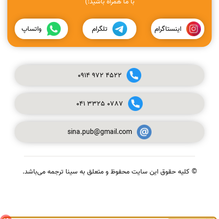
با ما همراه باشید:)
اینستاگرام
تلگرام
واتساپ
0914
972
4522
041
3325
0787
sina.pub@gmail.com
© کلیه حقوق این سایت محفوظ و متعلق به سینا ترجمه می‌باشد.