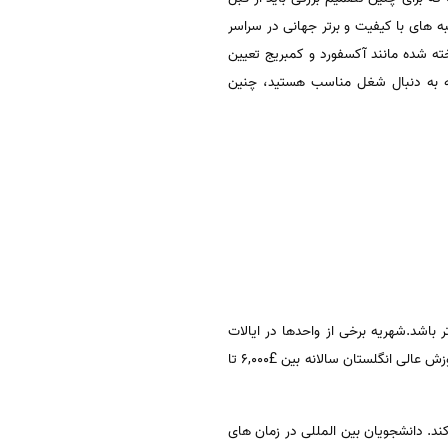
ه های با کیفیت و برتر جهانی در سراسر
خته شده مانند آکسفورد و کمبریج تعیین
 که به دنبال شغل مناسب هستید، چنین
 باشد.شهریه برخی از واحدها در ایالات
متحده ممکن است $25,000 باشد که علاوه بر آن، شهریه یک سال نیز باید پرداخته شود. در حالیکه شهریه اکثر موسسات آموزش عالی انگلستان سالانه بین £6,000 تا
 در هفته به صورت پاره وقت کار کند. دانشجویان بین المللی در زمان های