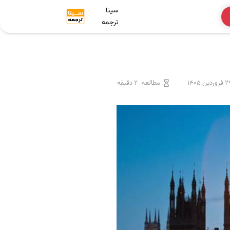
سینا
ترجمه
وردین 1405
مطالعه
2 دقیقه