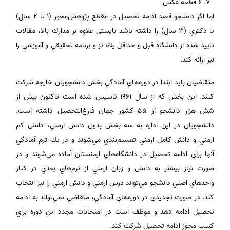
6 قطعه عكس
اما اگر دانشجو قصد ادامه تحصيل در مقطع پژوهش‌محور (1 تا 2 سال)
يا دكتري (3 سال) را داشته باشد بایستی علاوه بر مدارك بالا، مقالات
تاييد شده از دانشگاه قبل و حداقل يك تز و برنامه تحقيقي و آموزشي را
نيز ارائه كند.
متقاضيان بايد ابتدا در دوره‌هاي آمادگي بخش دانشجويان خارجه شركت
كنند. اين بخش كه از سال 1961 تاسيس شده است تاكنون بيش از
شش هزار دانشجو از 55 كشور جهان فارغ‌التحصيل داشته است.
دانشجويان در اين اداره به سه بخش بدون دانش ارمني، دانش كم
ارمني و دانش كامل ارمني تقسيم‌بندي مي‌شوند و در يك ترم آمادگي
آنها براي ادامه تحصيل در دانشگاه‌هاي ارمنستان آماده مي‌شوند و در
صورت نياز بيشتر به دانش و زبان ارمني از ترم‌هاي بعدي در كنار
واحدهاي اصلي دانشجو مي‌تواند درس ارمني و دانش ارمني را نيز انتخاب
كند. در صورت تجديدي در دوره‌هاي آمادگي، متقاضي نمي‌تواند به ادامه
تحصيل ادامه دهد و موظف است در امتحانات مجدد اين دوره براي
كسب مجوز ادامه تحصيل شركت كند.