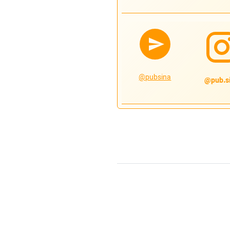
@pubsina
pub.si