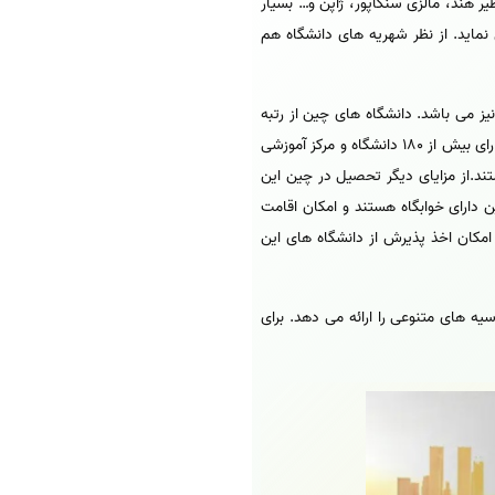
 هند، مالزی سنگاپور، ژاپن و… بسیار
نماید. از نظر شهریه های دانشگاه هم
یز می باشد. دانشگاه های چین از رتبه
بالایی در رنکینگ های جهانی نظیر QS , shanghay و دیگر نظام های رتبه بندی دانشگاه ها برخوردار هستند. کشور چین دارای بیش از 180 دانشگاه و مرکز آموزشی
د تأیید وزارت علوم ایران هستند.از مزایای دیگر تحصیل در چین این
 دارای خوابگاه هستند و امکان اقامت
مکان اخذ پذیرش از دانشگاه های این
ه های متنوعی را ارائه می دهد. برای