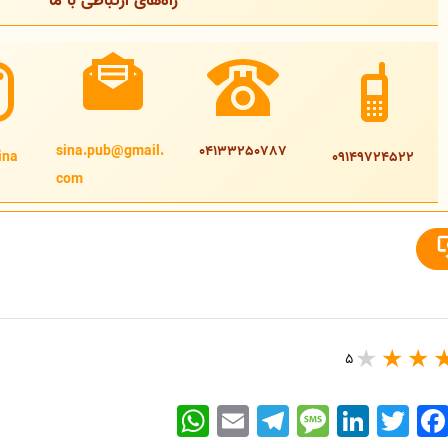
راه‌های ارتباطی با ما
sina.pub@gmail.
04133250787
na@
09149724522
com
5
WhatsApp
Email
Telegram
Message
LinkedIn
Twitter
Faceboo