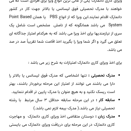
ویزای کاری دانمارک یکی از عالی ترین انواع ویزا برای افرادی است که می
خواهند با مدرک تحصیلی فوق لیسانس یا بالاتر جهت کار در کشور
دانمارک اقدام نمایند.این ویزا که از انواع PBS یا همان Point Based
System می باشد همانگونه که از نامش مشخص است شامل یک
سری از نیازمندیها برای اخذ ویزا می باشد که به هرکدام امتیاز جداگانه ای
تعلق می گیرد و اگر شما ویزا را بگیرید اخذ اقامت شما تقریباً صد در صد
می باشد.
برای اخذ ویزای کاری دانمارک امتیازات به شرح زیر می باشد :
مدرک تحصیلی :
تنها اشخاصی که مدرک فوق لیسانس یا بالاتر را
دارا می باشند می توانند از امتیاز این مرحله برخوردار باشند، بهتر
است ریسک نکنید و به هیچ عنوان با مدرک پایین تر اقدام ننمایید.
سابقه کار :
در این مرحله سابقه حداقل ۳ سال مرتبط با رشته
تحصیلی نیاز می باشد.( مدرک بیمه لازم نمی باشد.)
مدرک زبان :
دوستان متقاضی اخذ ویزای کاری دانمارک و مهاجرت
کاری دانمارک در این مرحله برای دریافت ویزای دانمارک می بایستی