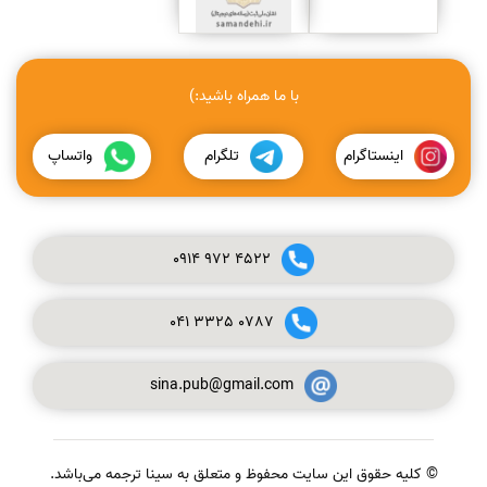
با ما همراه باشید:)
اینستاگرام
تلگرام
واتساپ
0914
972
4522
041
3325
0787
sina.pub@gmail.com
© کلیه حقوق این سایت محفوظ و متعلق به سینا ترجمه می‌باشد.