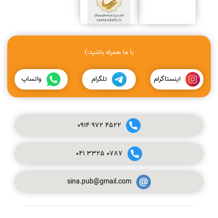
با ما همراه باشید:)
اینستاگرام
تلگرام
واتساپ
0914
972
4522
041
3325
0787
sina.pub@gmail.com