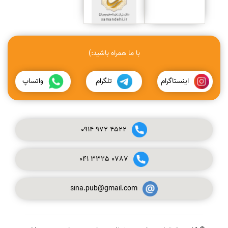
با ما همراه باشید:)
اینستاگرام
تلگرام
واتساپ
0914
972
4522
041
3325
0787
sina.pub@gmail.com