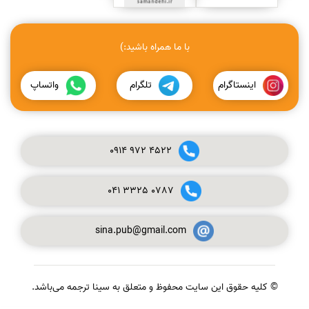
با ما همراه باشید:)
اینستاگرام
تلگرام
واتساپ
0914
972
4522
041
3325
0787
sina.pub@gmail.com
© کلیه حقوق این سایت محفوظ و متعلق به سینا ترجمه می‌باشد.