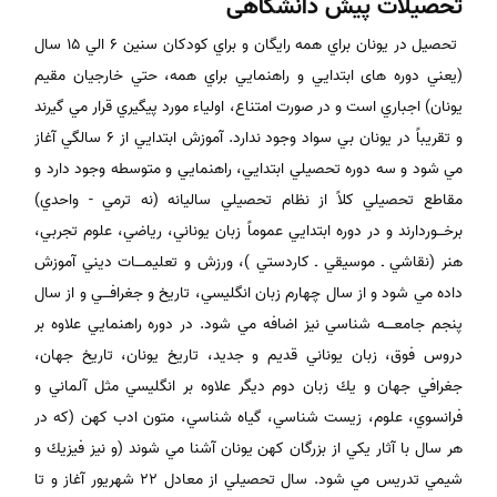
تحصيلات‌ پيش‌ دانشگاهی
‌
تحصيل در يونان براي همه رايگان و براي كودكان سنين 6 الي 15 سال
(يعني دوره های ابتدايي و راهنمايي براي همه، حتي خارجيان مقيم
يونان) اجباري است و در صورت امتناع، اولياء مورد پيگيري قرار مي گيرند
و تقريباً در يونان بي سواد وجود ندارد. آموزش ابتدايي از 6 سالگي آغاز
مي شود و سه دوره تحصيلي ابتدايي، راهنمايي و متوسطه وجود دارد و
مقاطع تحصيلي كلاً از نظام تحصيلي ساليانه (نه ترمي - واحدي)
برخـــوردارند و در دوره ابتدايي عموماً زبان يوناني، رياضي، علوم تجربي،
هنر (نقاشي ـ موسيقي ـ كاردستي )، ورزش و تعليمــــات ديني آموزش
داده مي شود و از سال چهارم زبان انگليسي، تاريخ و جغرافـــي و از سال
پنجم جامعــــه شناسي نيز اضافه مي شود. در دوره راهنمايي علاوه بر
دروس فوق، زبان يوناني قديم و جديد، تاريخ يونان، تاريخ جهان،
جغرافي جهان و يك زبان دوم ديگر علاوه بر انگليسي مثل آلماني و
فرانسوي، علوم، زيست شناسي، گياه شناسي، متون ادب كهن (كه در
هر سال با آثار يكي از بزرگان كهن يونان آشنا مي شوند (و نيز فيزيك و
شيمي تدريس مي شود. سال تحصيلي از معادل 22 شهريور آغاز و تا