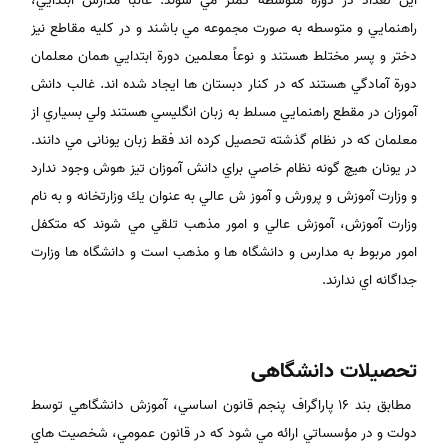
اين تعداد در دوره متوسطه كمتر مي شوند. غالباً مدارس ابتدايي،
راهنمايي و متوسطه به صورت مجموعه مي باشند و در كليه مقاطع نيز
دختر و پسر مختلط هستند و نوعاً معلمين دورة ابتدایي همان معلمان
دورة آمادگي هستند كه در كنار دبستان ها ايجاد شده اند. غالب دانش
آموزان در مقطع راهنمايي مسلط به زبان انگليسي هستند ولي بسياري از
معلمان كه در نظام گذشته تحصيل كرده اند فقط زبان يونانی مي دانند.
در يونان هيچ گونه نظام خاصي براي دانش آموزان تيز هوش وجود ندارد
و وزارت آموزش و پرورش و آموز ش عالي به عنوان يك وزارتخانه و به نام
وزارت آموزش، آموزش عالي و امور مذهب تلقي مي شوند كه متكفل
امور مربوط به مدارس و دانشگاه ها و مذهب است و دانشگاه ها وزارت
جداگانه اي ندارند.
تحصیلات دانشگاهی
مطابق بند 16 پاراگراف پنجم قانون اساسي، آموزش دانشگاهي توسط
دولت و در مؤسساتي ارائه مي شود كه در قانون عمومي، شخصيت هاي