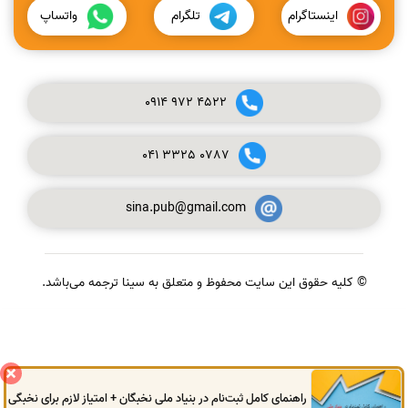
اینستاگرام
تلگرام
واتساپ
0914
972
4522
041
3325
0787
sina.pub@gmail.com
© کلیه حقوق این سایت محفوظ و متعلق به سینا ترجمه می‌باشد.
گفتگوی آنلاین
راهنمای کامل ثبت‌نام در بنیاد ملی نخبگان + امتیاز لازم برای نخبگی