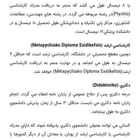
يا 8 نیمسال طول مي كشد كه منجر به دريافت مدرك كارشناسي
(Ptychio)در رشته مربوطه مي گردد. در رشته هاي مهندسي، مطالعات
كشاورزي، مراكز پلي تكنيك و دندانپزشكي طول تحصيل 10 نيمسال و در
دانشكده پزشكي12 نيمسال است.
كارشناسي ارشد (Metapychiako Diploma Exidikefsis)
دومين مقطع تحصيلي در دانشگاه، كارشناسي ارشد است كه حداقل 4
نيمسال به طول مي انجامد و در نهايت منجر به دريافت كارشناسي
ارشد(Metapychiako Diploma Exidikefsis)
خواهد شد.
دكتري (Didaktoriko)
درجه دكتري پس از دفاع عمومي از پايان نامه اعطاء مي گردد. انجام
پايان نامه دكتري مي بايست حداقل 3 سال از زمان پذيرش دانشجوي
دكتري به طول بينجامد.
كساني مي توانند بعنوان دانشجوي دكتري پذيرفته شوند كه داراي مدرك
كارشناسي يا كارشناسي ارشد از يونان يا معادل آن از ديگر كشورها را