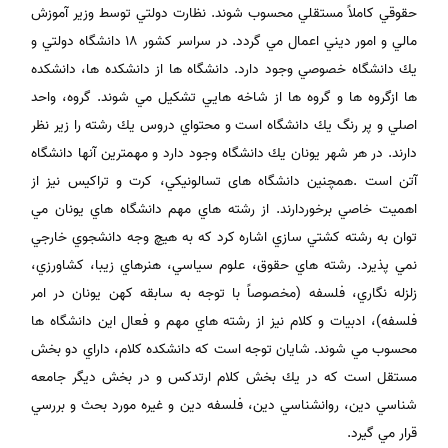
حقوقي كاملاً مستقلي محسوب شوند. نظارت دولتي توسط وزير آموزش
مالي و امور ديني اعمال مي گردد. در سراسر كشور 18 دانشگاه دولتي و
يك دانشگاه خصوصي وجود دارد. دانشگاه ها از دانشكده ها، دانشكده
ها ازگروه ها و گروه ها از شاخه هايي تشكيل مي شوند. گروه، واحد
اصلي و پر رنگ يك دانشگاه است و محتواي دروس يك رشته را زير نظر
دارند. در هر شهر يونان يك دانشگاه وجود دارد و مهمترين آنها دانشگاه
آتن است .همچنين دانشگاه های تسالونيكي، كرت و تراكيس نيز از
اهميت خاصي برخوردارند. از رشته هاي مهم دانشگاه هاي يونان مي
توان به رشته كشتي سازي اشاره كرد كه به هيچ وجه دانشجوي خارجي
نمي پذيرد. رشته هاي حقوق، علوم سياسي، هنرهاي زيبا، كشاورزي،
زلزله نگاري، فلسفه (مخصوصاً با توجه به سابقه كهن يونان در امر
فلسفه)، ادبيات و كلام نيز از رشته هاي مهم و فعال اين دانشگاه ها
محسوب مي شوند. شايان توجه است كه دانشكده كلام، داراي دو بخش
مستقل است كه در يك بخش كلام ارتدكس و در بخش ديگر جامعه
شناسي دين، روانشناسي دين، فلسفه دين و غيره مورد بحث و بررسي
قرار مي گيرد.