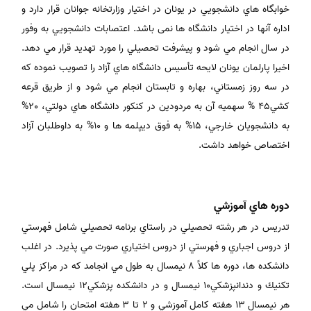
خوابگاه هاي دانشجويي در يونان در اختيار وزارتخانه جوانان قرار دارد و
اداره آنها در اختيار دانشگاه ها نمی باشد. اعتصابات دانشجويي به وفور
در سال انجام مي شود و پيشرفت تحصيلي را مورد تهديد قرار مي دهد.
اخيرا پارلمان يونان لايحه تأسيس دانشگاه هاي آزاد را تصويب نموده كه
در سه روز زمستاني، بهاره و تابستان انجام مي شود و از طريق قرعه
كشي45 % سهميه آن به مردودين در كنكور دانشگاه هاي دولتي، 20%
به دانشجويان خارجي، 15% به فوق ديپلمه ها و 10% به داوطلبان آزاد
اختصاص خواهد داشت.
دوره هاي آموزشي
تدريس در هر رشته تحصيلي در راستاي برنامه تحصيلي شامل فهرستي
از دروس اجباري و فهرستي از دروس اختياري صورت مي پذيرد. در اغلب
دانشكده ها، دوره ها كلاً 8 نيمسال به طول مي انجامد كه در مراكز پلي
تكنيك و دندانپزشكي10 نيمسال و در دانشكده پزشكي12 نيمسال است.
هر نيمسال 13 هفته كامل آموزشي و 2 تا 3 هفته امتحان را شامل مي