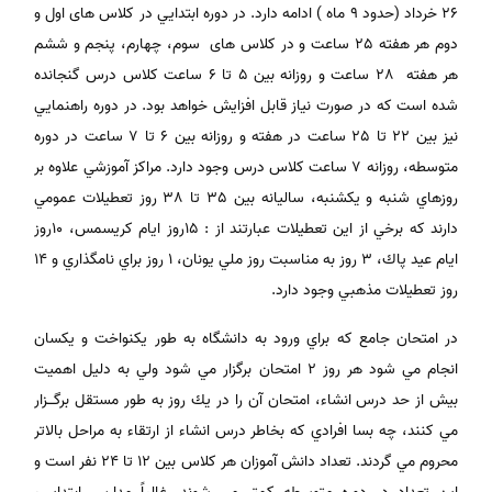
26 خرداد (حدود 9 ماه ) ادامه دارد. در دوره ابتدايي در كلاس های اول و
دوم هر هفته 25 ساعت و در كلاس های سوم، چهارم، پنجم و ششم
هر هفته 28 ساعت و روزانه بين 5 تا 6 ساعت كلاس درس گنجانده
شده است كه در صورت نياز قابل افزايش خواهد بود. در دوره راهنمايي
نيز بين 22 تا 25 ساعت در هفته و روزانه بين 6 تا 7 ساعت در دوره
متوسطه، روزانه 7 ساعت كلاس درس وجود دارد. مراكز آموزشي علاوه بر
روزهاي شنبه و يكشنبه، ساليانه بين 35 تا 38 روز تعطيلات عمومي
دارند كه برخي از اين تعطيلات عبارتند از : 15روز ايام كريسمس، 10روز
ايام عيد پاك، 3 روز به مناسبت روز ملي يونان، 1 روز براي نامگذاري و 14
روز تعطيلات مذهبي وجود دارد.
در امتحان جامع كه براي ورود به دانشگاه به طور يكنواخت و يكسان
انجام مي شود هر روز 2 امتحان برگزار مي شود ولي به دليل اهميت
بيش از حد درس انشاء، امتحان آن را در يك روز به طور مستقل برگـــزار
مي كنند، چه بسا افرادي كه بخاطر درس انشاء از ارتقاء به مراحل بالاتر
محروم مي گردند. تعداد دانش آموزان هر كلاس بين 12 تا 24 نفر است و