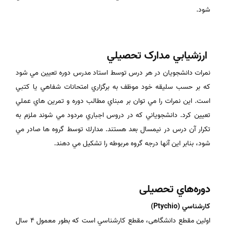
شود.
ارزشيابي مدارک تحصيلي
نمرات دانشجويان در هر درس توسط استاد مدرس دوره تعيين مي شود
كه بر حسب سليقه خود موظف به برگزاري امتحانات شفاهي يا كتبي
است. اين نمرات را مي توان بر مبناي مطالب دوره و تمرين هاي عملي
تعيين كرد. دانشجوياني كه در دروس اجباري مردود مي شوند ملزم به
تكرار آن درس در نيمسال بعد هستند. مدارك توسط گروه ها صادر مي
شود، بنابر اين آنها درجه گروه مربوطه را تشكيل مي دهند.
دوره‌هاي‌ تحصیلی
كارشناسي (Ptychio)
اولين مقطع دانشگاهی، مقطع كارشناسي است كه بطور معمول 4 سال