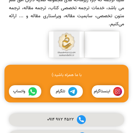
سینا ترجمه که جزء زیرشاخه های مجموعه طلایه داران افق علم
می باشد، خدمات ترجمه تخصصی کتاب، ترجمه مقاله، ترجمه
متون تخصصی، سابمیت مقاله، ویراستاری مقاله و ... ارائه
می‌کنیم.
با ما همراه باشید:)
اینستاگرام
تلگرام
واتساپ
0914
972
4522