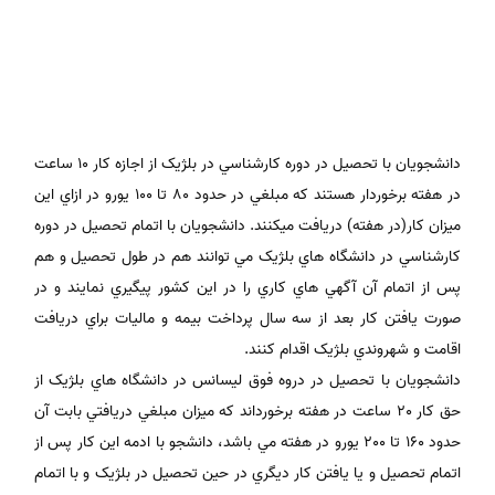
دانشجويان با تحصيل در دوره کارشناسي در بلژيک از اجازه کار 10 ساعت
در هفته برخوردار هستند که مبلغي در حدود 80 تا 100 يورو در ازاي اين
ميزان کار(در هفته) دريافت ميکنند. دانشجويان با اتمام تحصيل در دوره
کارشناسي در دانشگاه هاي بلژيک مي توانند هم در طول تحصيل و هم
پس از اتمام آن آگهي هاي کاري را در اين کشور پيگيري نمايند و در
صورت يافتن کار بعد از سه سال پرداخت بيمه و ماليات براي دريافت
اقامت و شهروندي بلژيک اقدام کنند.
دانشجويان با تحصيل در دروه فوق ليسانس در دانشگاه هاي بلژيک از
حق کار 20 ساعت در هفته برخورداند که ميزان مبلغي دريافتي بابت آن
حدود 160 تا 200 يورو در هفته مي باشد، دانشجو با ادمه اين کار پس از
اتمام تحصيل و يا يافتن کار ديگري در حين تحصيل در بلژيک و با اتمام