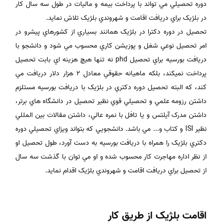
دوره تحصيلي مي تواند با پرداخت بيمه و ماليات در طول سه سال کار
در بلژيک براي دريافت اقامت و شهروندي بلژيک تلاش نمايد.
تحصيل در دوره دکترا در بلژيک همانند بسياري از کشورهاي پيشرو در
امر تحصيل نوعي شغل و پوزيشن کاري محسوب مي شود و دانشجو با
دريافت بورسيه براي تحصيل phd نه تنها هيچ هزينه اي بابت تحصيل
پرداخت نميکند، بلکه ماهيانه حقوقي معادل 2 هزار دلار دريافت مي
کند، که البته تحصيل دوره دکتري در بلژيک با دريافت بورسيه مستلزم
داشتن رزومه علمي و تحصيلي قوي نظير تحصيل در دانشگاه هاي برتر،
داشتن مدرک آيلتس و يا تافل با نمره عالي، داشتن مقالات بين المللي
نظير ISI و کتاب و... مي باشد. دانشجويي که بتواند ويزاي تحصيلي دوره
دکتري بلژيک را همراه با دريافت بورسيه به دست آورد، طول تحصيل او
از نظر اداره مهاجرت کار محسوب شده و او مي توان با گذشت سه سال
از تحصيل براي دريافت اقامت و شهروندي بلژيک اقدام نمايد.
اقامت بلژیک از طریق کار