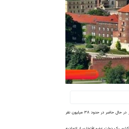
لهستان به عنوان یک کشور اروپایی در قلب اروپا شرقی شناخته می شود. آمار به ما نشان می دهد که جمعیت این کشور در حال حاضر در حدود 38 میلیون نفر
در حدود 13540 دلار برآورد شده است. ارز رسمی این کشور زلوتی (PLN) است. این کشور یک دولت عضو افتخاری از اتحادیه