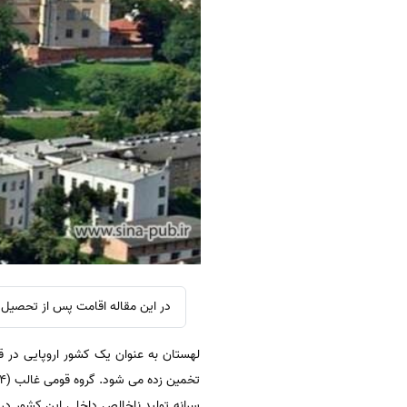
در این مقاله اقامت پس از تحصیل د
تخمین زده می شود. گروه قومی غالب (94٪) لهستانی است. زبان رسمی نیز زبان لهستانی است.