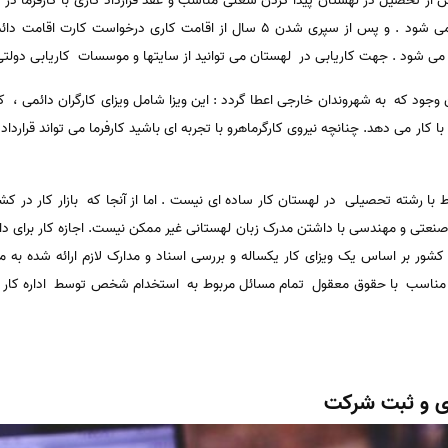
 از تحصیل در لهستان پیدا کردن شغلی مناسب و عقد قرارداد کاری با کارفرما در
این قرارداد کاری اقامت متقاضی تمدید می شود . و پس از سپری شدن 5 سال از اقام
ر می شود . جهت کاریابی در لهستان می توانید از سایتها و موسسات کاریابی دو
ن وجود که به شهروندان خارجی اعطا گردد : این ویزا شامل ویزای کارگران دائمی ، 
با کار می دهد. چنانچه نیروی کارگرماهرو با تجربه ای باشید کارفرما می تواند قراردا
 رشته تحصیلی در لهستان کار ساده ای نیست . اما از آنجا که بازار کار در ک
صنعتی و مهندسی با داشتن مدرک زبان لهستانی غیر ممکن نیست. اجازه کار برای د
شور بر اساس یک ویزای کار یکساله و بررسی اسناد و مدارک لازم ارائه شده به 
ار مناسب با حقوق معقول تمام مسائل مربوط به استخدام شخص توسط اداره کار و 
ری و ثبت شرکت