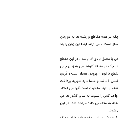
چک در همه مقاطع و رشته ها به دو زبان
 و انگلیسی امکان پذیر است . اگر فردی بخواهد زبان چکی را در کالج های کشور جک یاد بگیرد که طول دوره اش حدود 1 سال است ، می تواند ابتدا این زبان را یاد
تحصیل در چک در مقطع کارشناسی حدودا 3 تا 4 سال طول می کشد . فرد متقاضی باید دارای مدرک دیپلم یا پیش دانشگاهی با معدل بالای 14 باشد . در این مقطع
داکثر 25 ساله باشد. اگر فرد متقاضی تحصیل در چک در مقطع کارشناسی به زبان چکی
مقطع با آزمون ورودی همراه است و فردی
که در این آزمون قبول شود می تواند وارد دانشگاه شود. اما اگر فرد قصد تحصیل به زبان انگلیسی را دارد باید دارای مدرک آیلتس 6 باشد و حتما باید شهریه پرداخت
ع را دارند متفاوت است آنها می توانند
 واحد کمی را نسبت به سایر کشور ها می
فاع کند . در این مقطع اجازه 20 ساعت کار دانشجویی در هفته به متقاضی داده خواهد شد. در این
 شود.
ذ پذیرش در این مقطع باید دارای مدرک