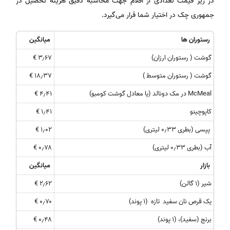
در زیر قیمت تعدادی از اقلام جهت محاسبه دقیق هزینه تحصیل در
جمهوری چک در اختیار شما قرار می‌گیرد.
رستوران ها
میانگین
گوشت ( رستوران ارزان)
۳٫۶۷ €
گوشت ( رستوران متوسط )
۱۸٫۳۷ €
McMeal در مک دونالد (یا معادل گوشت کومبو)
۴٫۴۱ €
کاپوچینو
۱٫۴۱ €
پپسی (بطری ۰٫۳۳ لیتری)
۱٫۰۲ €
آب (بطری ۰٫۳۳ لیتری)
۰٫۷۸ €
بازار
میانگین
شیر (۱ گالن)
۲٫۶۲ €
یک قرص نان سفید تازه (۱ پوند)
۰٫۷۰ €
برنج (سفید)، (۱ پوند)
۰٫۴۸ €