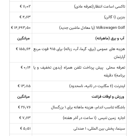
تاکسی ۱ساعت انتظار(تعرفه عادی)
۱۱٫۰۲ €
بنزین (۱ گالن)
۴٫۶۳ €
Volkswagen Golf (یا معادل ماشین جدید)
۱۴,۶۹۳٫۵۰ €
آ
ب و برق (ماهیانه)
میانگین
هزینه های عمومی (برق، گرما، آب، زباله) برای ۹۱۵ فوت مربع
۱۵۵٫۶۴ €
آپارتمان
تعرفه محلی پیش پرداخت تلفن همراه (بدون تخفیف و یا
۰٫۱۴ €
برنامه)۱ دقیقه
اینترنت (۶ مگابیت در ثانیه، نامحدود)
۱۳٫۸۵ €
ورزش و اوقات فراغت
میانگین
باشگاه تناسب اندام، هزینه ماهانه برای ۱ بزرگسال
۲۶٫۷۶ €
اجاره زمین تنیس (۱ ساعت در آخر هفته)
۷٫۶۳ €
سینما، پخش بین المللی، ۱ صندلی
۵٫۵۱ €