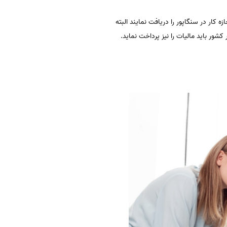
یزا مختص افرادی است که موفق به اخذ ویزای کاری Sو یا Q P نمی شوند در این صورت می توانند با اخذ ویزای R اجازه کار در سنگاپور را دریافت نمایند البته
شور باید مالیات را نیز پرداخت نماید.