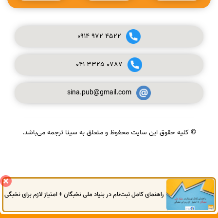
0914
972
4522
041
3325
0787
sina.pub@gmail.com
© کلیه حقوق این سایت محفوظ و متعلق به سینا ترجمه می‌باشد.
گفتگوی آنلاین
راهنمای کامل ثبت‌نام در بنیاد ملی نخبگان + امتیاز لازم برای نخبگی