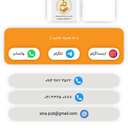
با ما همراه باشید:)
اینستاگرام
تلگرام
واتساپ
0914
972
4522
041
3325
0787
sina.pub@gmail.com