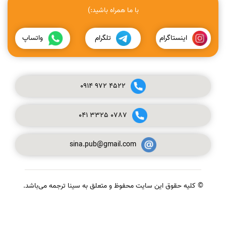
با ما همراه باشید:)
اینستاگرام
تلگرام
واتساپ
0914
972
4522
041
3325
0787
sina.pub@gmail.com
© کلیه حقوق این سایت محفوظ و متعلق به سینا ترجمه می‌باشد.