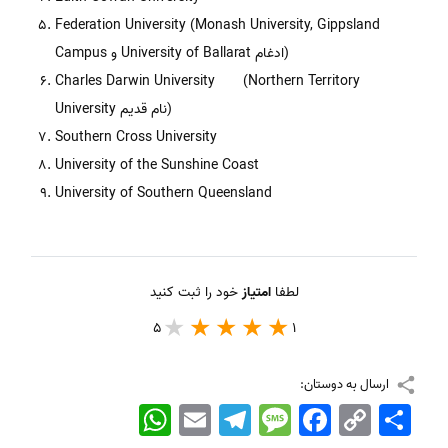
Federation University (Monash University, Gippsland
Campus و University of Ballarat ادغام)
Charles Darwin University (Northern Territory
University نام قدیم)
Southern Cross University
University of the Sunshine Coast
University of Southern Queensland
لطفا
امتیاز
خود را ثبت کنید
5
1
ارسال به دوستان:
اشتراک
Copy
Facebook
Message
Telegram
Email
WhatsApp
Link