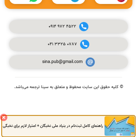
0914
972
4522
041
3325
0787
sina.pub@gmail.com
© کلیه حقوق این سایت محفوظ و متعلق به سینا ترجمه می‌باشد.
گفتگوی آنلاین
راهنمای کامل ثبت‌نام در بنیاد ملی نخبگان + امتیاز لازم برای نخبگی