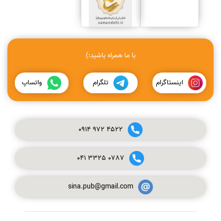
با ما همراه باشید:)
اینستاگرام
تلگرام
واتساپ
0914
972
4522
041
3325
0787
sina.pub@gmail.com