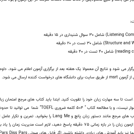
:
م برگزار می شود و نتایج آن معمولا یک هفته بعد از برگزاری آزمون اعلام می شود. داو
 کننده ارسال می شود.
مرور کنید. واژگان آزمون MSRT بسیار دشوار نیست، و با مطال
باشد. با توجه به اینکه بایستی 100 سوال ازمون زبان را در بازه زمانی 75 دقیقه پاسخ دهید، 