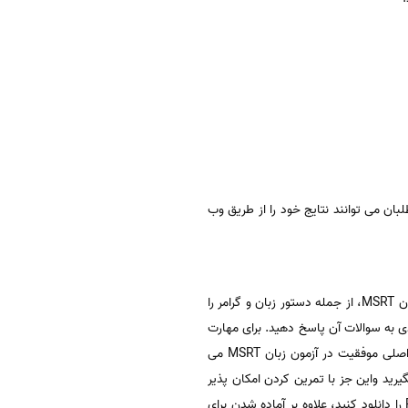
طلبان می توانند نتایج خود را از طریق وب
برای موفقیت در آزمون زبان MSRT، لازن است تا سه مهارت زبان خود را تقویت کنید. ابتدا باید کتاب های مرجع امتحان زبان MSRT، از جمله دستور زبان و گرامر را
عه کتاب " 504 کلمه ضروری TOEFL" شما می توانید تا حدودی به سوالات آن پاسخ دهید. برای مهارت
های دستور زبان، شما همچنین باید کتاب های مرجع مانند دستور زبان پانچ و Lang Me را بخوانید. تمرین و تکرار عامل اصلی موفقیت در آزمون زبان MSRT می
لازم است مدیریت زمان را یاد بگیرید واین جز با تمرین کردن امکان پذیر
نیست. برای بخش مهارت های صوتی، شما نیز باید آموزش های زیادی داشته باشید. اگر فایل های صوتی Pars Diss Pars را دانلود کنید، علاوه بر آماده شدن برای