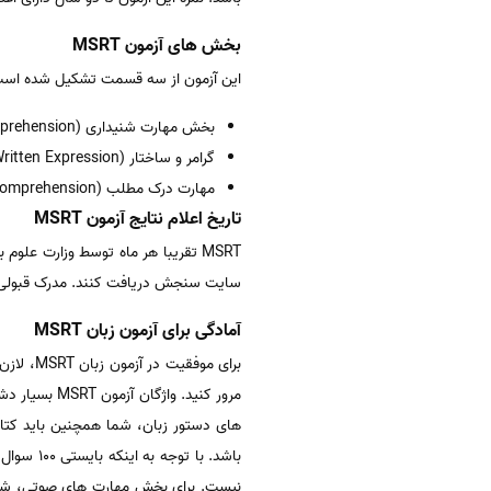
بخش های آزمون
MSRT
این آزمون از سه قسمت تشکیل شده است
بخش مهارت شنیداری (Listening Comprehension) شامل ۳۰ سوال شنیداری در ۱۵ دقیقه
گرامر و ساختار (Structure and Written Expression) شامل ۳۰ تست در ۲۰ دقیقه
مهارت درک مطلب (reading comprehension) شامل ۴۰ تست در ۴۰ دقیقه
تاریخ اعلام نتایج آزمون
MSRT
MSRT تقریبا هر ماه توسط وزارت علو
سایت سنجش دریافت کنند. مدرک قبولی از آزمون msrt از طریق سایت برای دانشگاه های درخواست
آمادگی برای آزمون زبان
MSRT