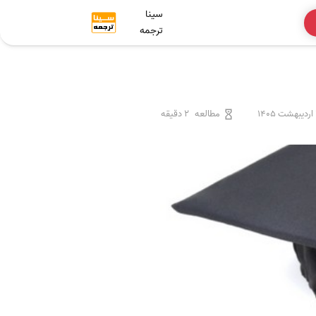
سینا
ترجمه
140
مطالعه
2 دقیقه