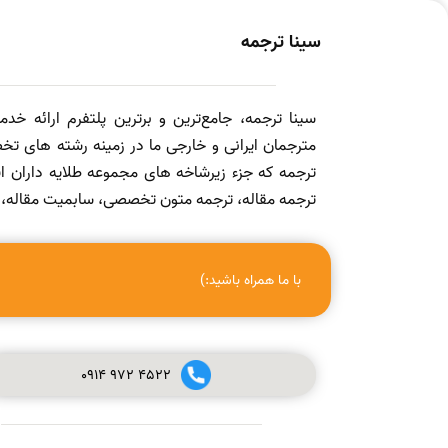
سینا ترجمه
سینا ترجمه، جامع‌ترین و برترین پلتفرم ارائه خد
مترجمان ایرانی و خارجی ما در زمینه رشته های تخص
ترجمه که جزء زیرشاخه های مجموعه طلایه داران
ترجمه مقاله، ترجمه متون تخصصی، سابمیت مقاله، ویرا
با ما همراه باشید:)
0914
972
4522
صفر تا صد چاپ مقاله در مجله (ISI, SCOPUS, ISC, PUBMED و