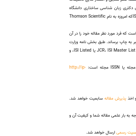
سط گارفیلد Eugene Garfield (دانشمند آمریکایی دارای دکتری زبان شناسی ساختاری دانشگاه
پنسیلوانیا) تاسیس شد. این موسسه توسط Thomson Scientific institute در سال 1992 خریداری شد و به ISI Thomsonکه امروزه به نام Thomson Scientific
ت که فرد مورد نظر مقاله خود را در آن
تبر به چاپ برساند. طبق بخش نامه وزارت
علوم و دانشگاه آزاد اسلامی امتیازات متفاوتی بر اساس نوع مجلات و ژورنال های نمایه شده در Web of Science) WOS) یا JCR، ISI Master List یا ISI Listed، و
http://ip-
و اخذ
پذیرش مقاله
سابمیت خواهد شد.
وجه به بار علمی مقاله شما و کیفیت آن و
سپت رسمی
ارسال خواهد شد.