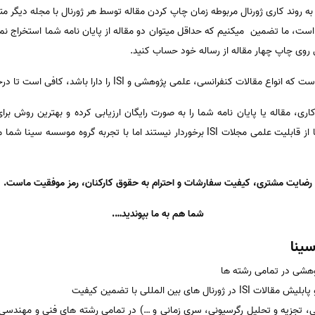
 به روند کاری ژورنال مربوطه زمان چاپ کردن مقاله توسط هر ژورنال با مجله دیگر م
ت، ما تضمین میکنیم که حداقل میتوان دو مقاله از پایان نامه شما استخراج نمو
روی چاپ چهار مقاله از رساله خود حساب کنید.
لمی پژوهشی و ISI را دارا باشد، کافی است تا درخواست خود را با ما در میان بگذارید.
ری، مقاله یا پایان نامه شما را به صورت رایگان ارزیابی کرده و بهترین روش برا
بدیهی است کلیه مقالات و پایان نامه ها از قابلیت علمی مجلات ISI برخوردار نیستند اما با ت
رضایت مشتری، کیفیت سفارشات و احترام به حقوق کارکنان، رمز موفقیت ماست.
شما هم به ما بپوندید….
ینا
هشی در تمامی رشته ها
لیش مقالات ISI در ژورنال های بین المللی با تضمین کیفیت
فی، تجزیه و تحلیل رگرسیونی، سری زمانی و …) در تمامی رشته های فنی و مهندسی،