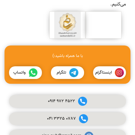
می‌کنیم.
با ما همراه باشید:)
اینستاگرام
تلگرام
واتساپ
0914
972
4522
041
3325
0787