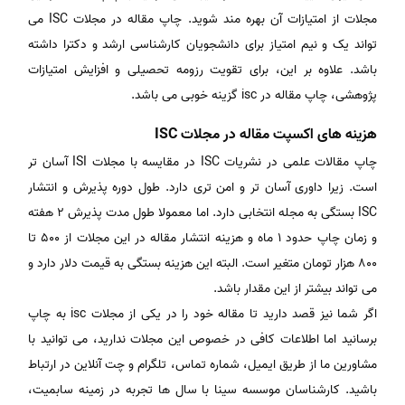
مجلات از امتیازات آن بهره مند شوید. چاپ مقاله در مجلات ISC می
تواند یک و نیم امتیاز برای دانشجویان کارشناسی ارشد و دکترا داشته
باشد. علاوه بر این، برای تقویت رزومه تحصیلی و افزایش امتیازات
پژوهشی، چاپ مقاله در isc گزینه خوبی می باشد.
هزینه های اکسپت مقاله در مجلات ISC
چاپ مقالات علمی در نشریات ISC در مقایسه با مجلات ISI آسان تر
است. زیرا داوری آسان تر و امن تری دارد. طول دوره پذیرش و انتشار
ISC بستگی به مجله انتخابی دارد. اما معمولا طول مدت پذیرش 2 هفته
و زمان چاپ حدود 1 ماه و هزینه انتشار مقاله در این مجلات از 500 تا
800 هزار تومان متغیر است. البته این هزینه بستگی به قیمت دلار دارد و
می تواند بیشتر از این مقدار باشد.
اگر شما نیز قصد دارید تا مقاله خود را در یکی از مجلات isc به چاپ
برسانید اما اطلاعات کافی در خصوص این مجلات ندارید، می توانید با
مشاورین ما از طریق ایمیل، شماره تماس، تلگرام و چت آنلاین در ارتباط
باشید. کارشناسان موسسه سینا با سال ها تجربه در زمینه سابمیت،