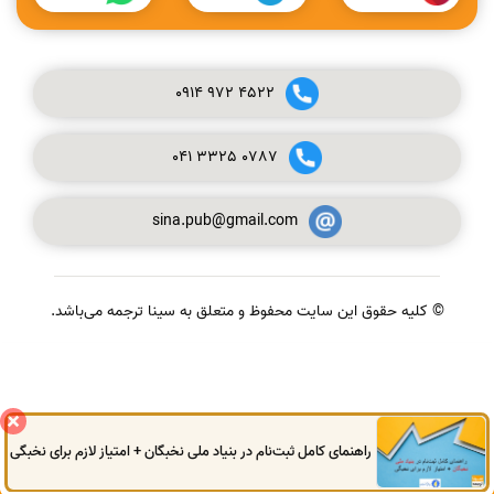
0914
972
4522
041
3325
0787
sina.pub@gmail.com
© کلیه حقوق این سایت محفوظ و متعلق به سینا ترجمه می‌باشد.
گفتگوی آنلاین
راهنمای کامل ثبت‌نام در بنیاد ملی نخبگان + امتیاز لازم برای نخبگی