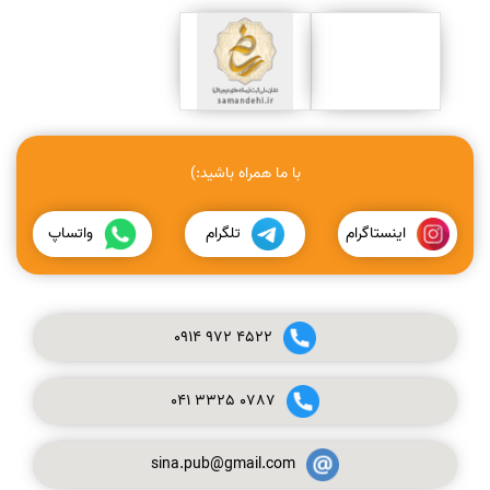
با ما همراه باشید:)
اینستاگرام
تلگرام
واتساپ
0914
972
4522
041
3325
0787
sina.pub@gmail.com