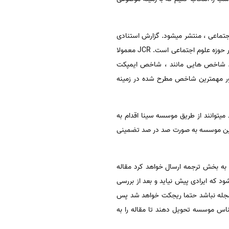
جتماعی ، منتشر میشود. گزارش استنادی
نسخه ی علوم شامل بیش از 8000 نشریه در حوزه ی علم و تکنولوژی و نسخه ی علوم اجتماعی شامل بیش از 3000 نشریه در حوزه علوم اجتماعی است. JCR معمولا
د. شاخص هایی مانند ، شاخص ایمپکت
ور مهمترین شاخص مطرح شده در زمینه
لبان و فرهیختگان عزیز در صورتی که مقاله خود را برای چاپ در مجلات jcr آماده کنند میتوانند از طریق موسسه سینا اقدام به
 این موسسه به صورت صد در صد تضمینی
 به بخش ترجمه ارسال خواهد کرد مقاله
که ایرادی پیش نیاید و بعد از بررسی
ر مجله نباشد حتما ریجکت خواهد شد پس
ناس موسسه تحویل دهند تا مقاله را به