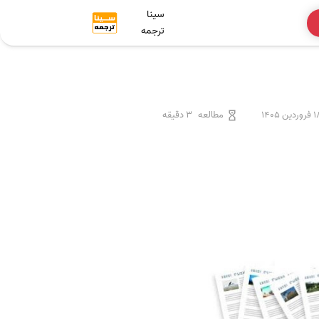
سینا
ترجمه
وردین 1405
مطالعه
3 دقیقه