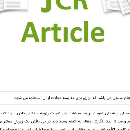
صیلی و شغلی تقویت رزومه میباشد.برای تقویت رزومه و نشان دادن سواد تحصی
 و بعد از اینکه نگارش مقاله به اتمام رسید باید در پی یافتن یک ژورنال معتبر ب
ژورنالهایی که برای همه آشنا نیز میباشد ژورنالهای jcr میباشد.برای هر مقاله باید بر اساس رتبه و اعتبار