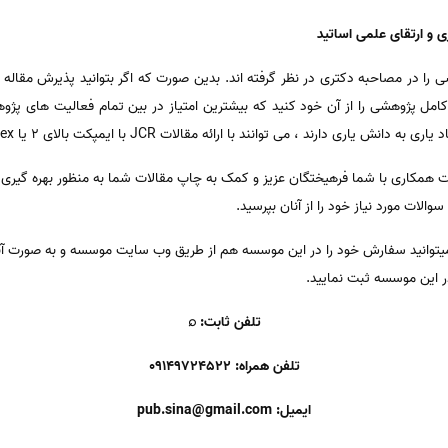
ین امتیاز پژوهشی را در مصاحبه دکتری در نظر گرفته اند. بدین صورت که اگر بتوانید پذیرش 
ب کنید ، می توانید 7 امتیاز کامل پژوهشی را از آن خود کنید که بیشترین امتیاز در بین تمام فع
می توانند با ارائه مقالات JCR با ایمپکت بالای 2 یا H-Index بالای 5 به آن دست یابند.
مکاری با شما فرهیختگان عزیز و کمک به چاپ مقالات شما به منظور بهره گیری ا
سوالات مورد نیاز خود را از آنان بپرسید.
ا برای ثبت سفارش چاپ مقالات jcr میتوانید سفارش خود را در این موسسه هم از طریق وب سایت موسسه و 
ر این موسسه ثبت نمایید.
تلفن ثابت: ⌕
تلفن همراه: 09149724522
ایمیل: pub.sina@gmail.com