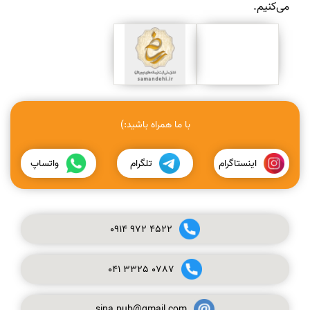
می‌کنیم.
با ما همراه باشید:)
اینستاگرام
تلگرام
واتساپ
0914
972
4522
041
3325
0787
sina.pub@gmail.com