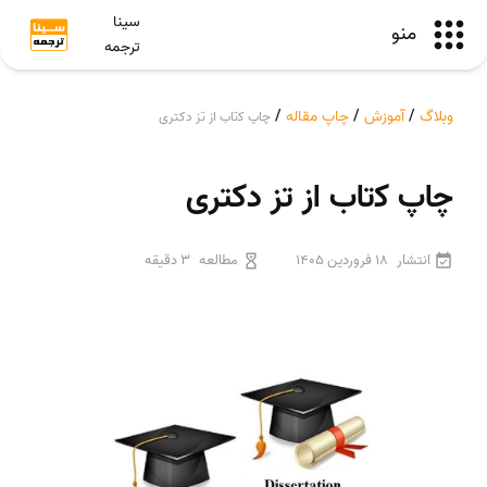
سینا
منو
ترجمه
وبلاگ
/
آموزش
/
چاپ مقاله
/
ﭼﺎپ ﮐﺗﺎب از تز دکتری
ﭼﺎپ ﮐﺗﺎب از تز دکتری
انتشار
18 فروردین 1405
مطالعه
3 دقیقه