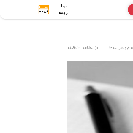
سینا
ترجمه
وردین 1405
مطالعه
3 دقیقه