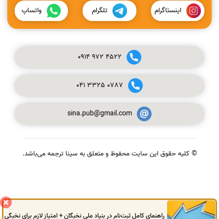
اینستاگرام
تلگرام
واتساپ
0914
972
4522
041
3325
0787
sina.pub@gmail.com
© کلیه حقوق این سایت محفوظ و متعلق به سینا ترجمه می‌باشد.
گفتگوی آنلاین
راهنمای کامل ثبت‌نام در بنیاد ملی نخبگان + امتیاز لازم برای نخبگی