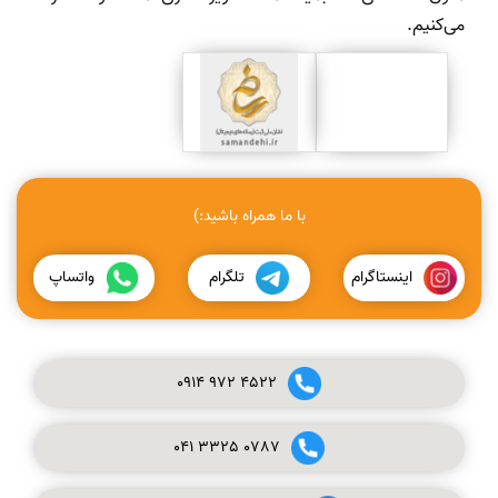
می‌کنیم.
با ما همراه باشید:)
اینستاگرام
تلگرام
واتساپ
0914
972
4522
041
3325
0787