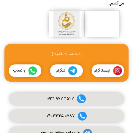
می‌کنیم.
با ما همراه باشید:)
اینستاگرام
تلگرام
واتساپ
0914
972
4522
041
3325
0787