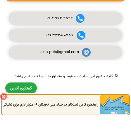
0914
972
4522
041
3325
0787
sina.pub@gmail.com
© کلیه حقوق این سایت محفوظ و متعلق به سینا ترجمه می‌باشد.
گفتگوی آنلاین
راهنمای کامل ثبت‌نام در بنیاد ملی نخبگان + امتیاز لازم برای نخبگی
0914
972
4522
041
3325
0787