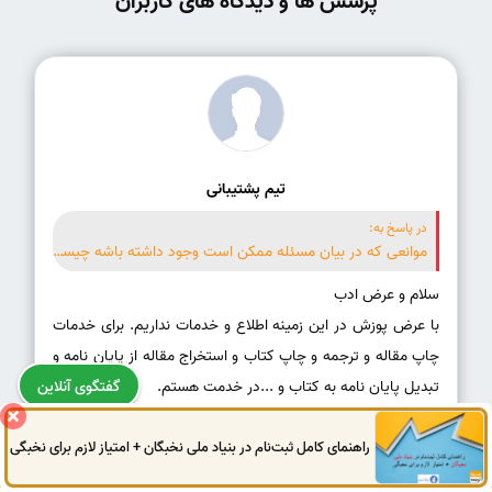
پرسش ها و دیدگاه های کاربران
تیم پشتیبانی
در پاسخ به:
موانعی که در بیان مسئله ممکن است وجود داشته باشه چیست
با عرض پوزش در این زمینه اطلاع و خدمات نداریم. برای خدمات
چاپ مقاله و ترجمه و چاپ کتاب و استخراج مقاله از پایان نامه و
گفتگوی آنلاین
راهنمای کامل ثبت‌نام در بنیاد ملی نخبگان + امتیاز لازم برای نخبگی
با تشکر
0914
972
4522
041
3325
0787
پاسخ
4 سال پیش
0
0