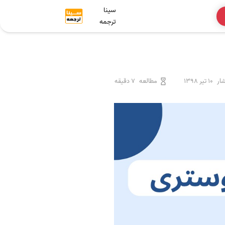
سینا
ترجمه
ار
10 تیر 1398
مطالعه
7 دقیقه