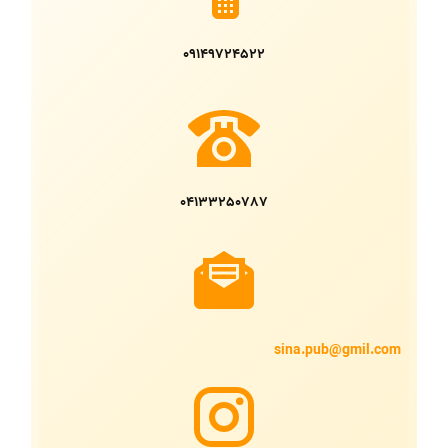
09149724522
04133250787
sina.pub@gmil.com