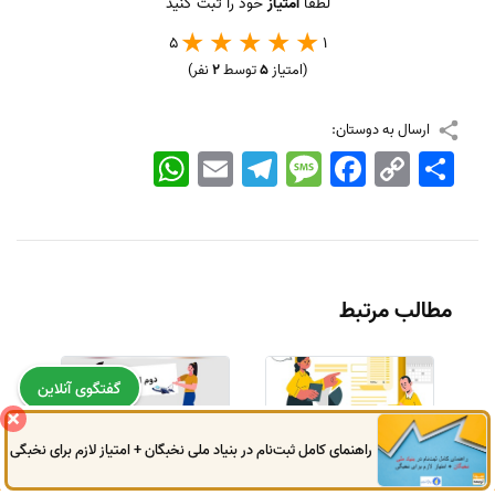
لطفا
امتیاز
خود را ثبت کنید
5
1
(امتیاز
5
توسط
2
نفر)
ارسال به دوستان:
اشتراک
Copy
Facebook
Message
Telegram
Email
WhatsApp
Link
مطالب مرتبط
گفتگوی آنلاین
راهنمای کامل ثبت‌نام در بنیاد ملی نخبگان + امتیاز لازم برای نخبگی
0914
972
4522
041
3325
0787