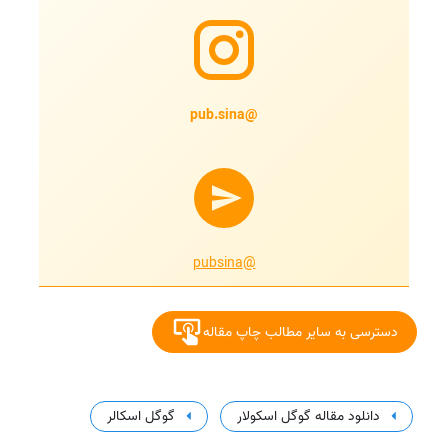
@pub.sina
@pubsina
دسترسی به سایر مطالب چاپ مقاله
دانلود مقاله گوگل اسکولار
گوگل اسکالر