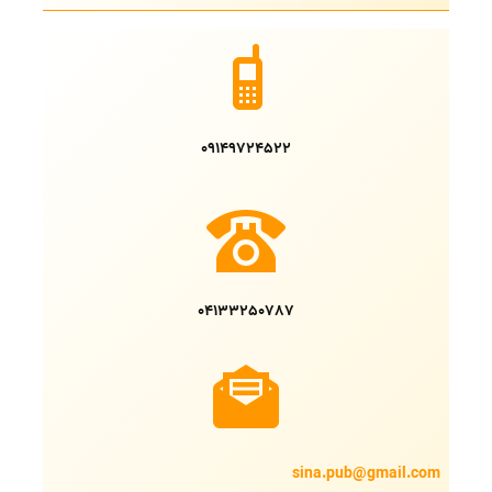
09149724522
04133250787
sina.pub@gmail.com