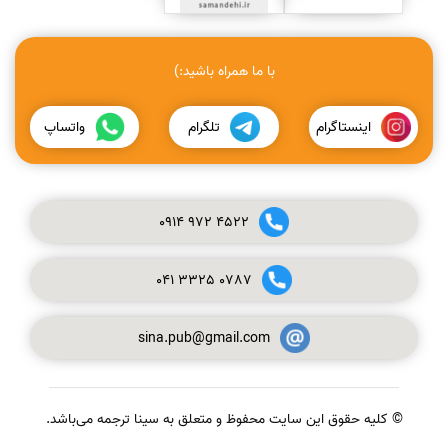
با ما همراه باشید:)
اینستاگرام
تلگرام
واتساپ
0914
972
4522
041
3325
0787
sina.pub@gmail.com
© کلیه حقوق این سایت محفوظ و متعلق به سینا ترجمه می‌باشد.