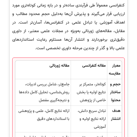
کنفرانسی معمولاً طی فرآیندی ساده‌تر و در بازه زمانی کوتاه‌تری مورد
ارزیابی قرار می‌گیرند و پذیرش آن‌ها به‌دلیل حجم محدود مطالب و
اهداف آموزشی یا تبادل علمی در کنفرانس‌ها، آسان‌تر است. در
مقابل، مقاله‌های ژورنالی به‌ویژه در مجلات علمی معتبر، از داوری
دقیق‌تری برخوردارند و انتشار آن‌ها مستلزم رعایت استانداردهای
علمی بالا و گذر از چندین مرحله داوری تخصصی است.
معیار
مقاله کنفرانسی
مقاله ژورنالی
مقایسه
حجم و
کوتاه‌تر، متمرکز بر
جامع‌تر، شامل بررسی ادبیات،
ساختار
نتایج اولیه یا بخش
روش‌شناسی، تحلیل کامل داده‌ها
محتوا
خاصی از پژوهش
و نتیجه‌گیری مفصل
هدف
تبادل سریع دانش،
ارائه نتایج کامل، علمی و پژوهشی
انتشار
ارائه نتایج اولیه و
با استانداردهای دقیق
آموزشی