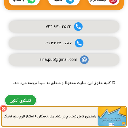
0914
972
4522
041
3325
0787
sina.pub@gmail.com
© کلیه حقوق این سایت محفوظ و متعلق به سینا ترجمه می‌باشد.
گفتگوی آنلاین
راهنمای کامل ثبت‌نام در بنیاد ملی نخبگان + امتیاز لازم برای نخبگی
0914
972
4522
041
3325
0787