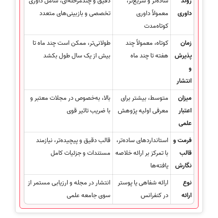
روند
ساده‌تر و سریع‌تر،
دقیق و چندمرحله‌ای، شامل داوری
داوری
معمولاً داوری
تخصصی و بازبینی‌های متعدد
کوتاه‌مدت
زمان
کوتاه، معمولاً چند
طولانی‌تر، ممکن است چند ماه تا
پذیرش
هفته تا چند ماه
بیش از یک سال طول بکشد
و
انتشار
میزان
متوسط، بیشتر برای
بالا، به‌خصوص در مجلات معتبر و
اعتبار
معرفی اولیه پژوهش
با ضریب تاثیر قوی
علمی
فرمت و
استانداردهای ساده‌تر،
قالب دقیق و پیچیده‌تر، نیازمند
قالب
با تمرکز بر ارائه خلاصه
مستندات و جزئیات کامل
نگارش
یافته‌ها
نوع
ارائه شفاهی یا پوستر
انتشار در مجله و ارزیابی مستمر از
ارائه
در کنفرانس
سوی جامعه علمی