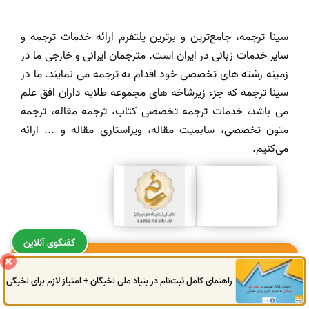
سینا ترجمه، جامع‌ترین و برترین پلتفرم ارائه خدمات ترجمه و
سایر خدمات زبانی در ایران است. مترجمان ایرانی و خارجی ما در
زمینه رشته های تخصصی خود اقدام به ترجمه می نمایند. ما در
سینا ترجمه که جزء زیرشاخه های مجموعه طلایه داران افق علم
می باشد، خدمات ترجمه تخصصی کتاب، ترجمه مقاله، ترجمه
متون تخصصی، سابمیت مقاله، ویراستاری مقاله و ... ارائه
می‌کنیم.
گفتگوی آنلاین
با ما همراه باشید:)
راهنمای کامل ثبت‌نام در بنیاد ملی نخبگان + امتیاز لازم برای نخبگی
0914
972
4522
041
3325
0787
اینستاگرام
تلگرام
واتساپ