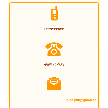
09149724522
04133250787
sina.pub@gmail.co