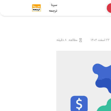
سینا
ترجمه
22 اسفند 1404
مطالعه
8 دقیقه