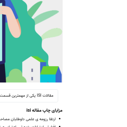
مقالات ISI یکی از مهمترین قسمت های رزومه ی تحصیلی و پژوهشی هر دانشجو در مقطع کارشناسی ارشد و دکترا است.
مزایای چاپ مقاله isi
ارتقا رزومه ی علمی داوطلبان مصاحبه 