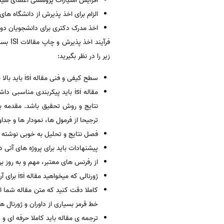
افزایش امتیازات پژوهشی اعضای هیئت 
الزام برای اخذ پذیرش از دانشگاه های 
اخذ مدرک دکتری برای دانشجویان دوره 
زیر را در نظر بگیرید:
سطح کیفی و فنی مقاله isi باید بالا باشد.
مقاله isi باید پیکربندی من
نتایج و روش تحقیق باشد. مقدمه به
ترجیحا از فرمول ها، نمودار ها و جدا
فصل نتایج و تحلیل به خوبی نوشته شو
پیشنهادات باید برای پروژه های آتی در مقاله isi به خوب
از رفرنس های معتبر، مهم و به روز برای پذی
ژورنالی که میخواهید مقاله isi برای آن فرستاده شود باید کاملا متناسب با حوزه (Scope) تخصصی مقاله باشد. و توجه نمایید که مجله معتبر باشد.
خط قرمز بسیاری از داوران و ژورنال 
ترجمه ی مقاله باید کاملا حرفه ای و تخصصی (e